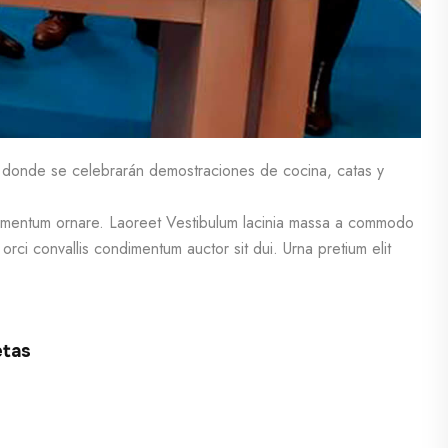
 donde se celebrarán demostraciones de cocina, catas y
ondimentum ornare. Laoreet Vestibulum lacinia massa a commodo
 orci convallis condimentum auctor sit dui. Urna pretium elit
etas