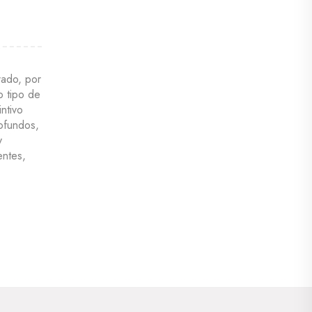
rado, por
o tipo de
ntivo
ofundos,
y
entes,