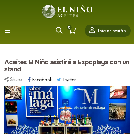
0
Navegación
☰
Iniciar sesión
de
palanca
Aceites El Niño asistirá a Expoplaya con un
stand
Share
Facebook
Twitter