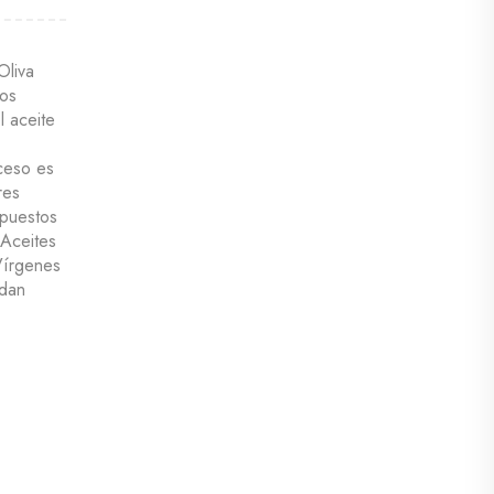
Oliva
los
l aceite
,
oceso es
res
mpuestos
 Aceites
 Vírgenes
 dan