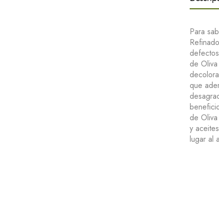
Para sab
Refinado
defectos
de Oliva
decolora
que adem
desagrad
benefici
de Oliva
y aceite
lugar al 