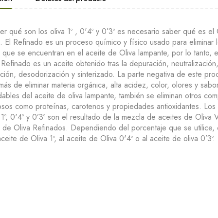
er qué son los oliva 1º , 0'4º y 0’3º es necesario saber qué es el 
. El Refinado es un proceso químico y físico usado para eliminar 
 que se encuentran en el aceite de Oliva lampante, por lo tanto, e
 Refinado es un aceite obtenido tras la depuración, neutralización
ción, desodorización y sinterizado. La parte negativa de este pr
ás de eliminar materia orgánica, alta acidez, color, olores y sabo
ables del aceite de oliva lampante, también se eliminan otros co
osos como proteínas, carotenos y propiedades antioxidantes. Los
 1º, 0'4º y 0’3º son el resultado de la mezcla de aceites de Oliva
s de Oliva Refinados. Dependiendo del porcentaje que se utilice,
aceite de Oliva 1º, al aceite de Oliva 0'4º o al aceite de oliva 0’3º.